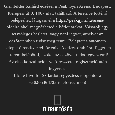
Grünfelder Szilárd edzései a Peak Gym Aréna, Budapest,
Kerepesi út 9, 1087 alatt található. A terembe történő
belépéshez látogass el a
https://peakgym.hu/arena/
oldalra ahol megnézheted a bérlet árakat. Vásárolj egy
tetszőleges bérletet, vagy napi jegyet, amelyet az
edzőtetemben tudsz meg tenni. Beléptetés automata
beléptető rendszerrel történik. A edzés órák ára független
a terem belépőtől, azokat az edzővel tudod egyeztetni!
Az első konzultáción való részvétel regisztráció után
ingyenes.
Előtte hívd fel Szilárdot, egyeztess időpontot a
+36205364733
telefonszámon!
ELÉRHETŐSÉG