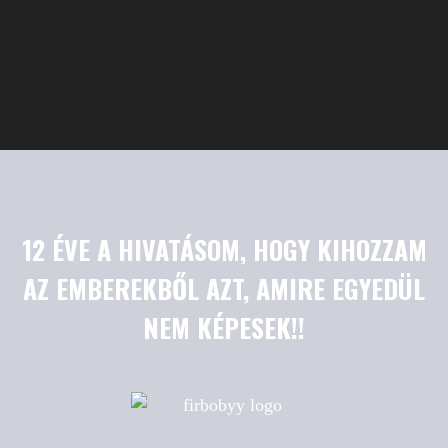
12 ÉVE A HIVATÁSOM, HOGY KIHOZZAM
AZ EMBEREKBŐL AZT, AMIRE EGYEDÜL
NEM KÉPESEK!!