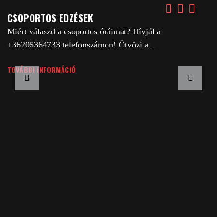
CSOPORTOS EDZÉSEK
Miért válaszd a csoportos óráimat? Hívjál a
+36205364733 telefonszámon! Ötvözi a...
TOVÁBBI INFORMÁCIÓ
S