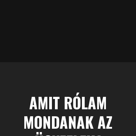
A
ké
T
AMIT RÓLAM
MONDANAK AZ