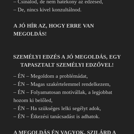
– Csinálod, de nem hatékony az edzésed,
– De, nincs kivel konzultálnod.
A JÓ HÍR AZ, HOGY ERRE VAN
MEGOLDÁS!
SZEMÉLYI EDZÉS A JÓ MEGOLDÁS, EGY
TAPASZTALT SZEMÉLYI EDZŐVEL!
– ÉN – Megoldom a problémádat,
– ÉN – Magas szakértelemmel rendelkezem,
– ÉN – Folyamatosan motivállak, a legjobbat
hozom ki belőled,
– ÉN – Ha szükséges lelki segélyt adok,
– ÉN – Étkezési tanácsadást is adhatok.
A MEGOLDÁS ÉN VAGYOK, SZILÁRD A