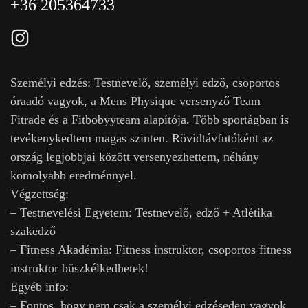
CSOPORTOS SZEMÉLYI EDZÉSEK
+36 205364733
Személyi edzés: Testnevelő, személyi edző, csoportos
óraadó vagyok, a Mens Physique versenyző Team
Fitrade és a Fitbobyyteam alapítója. Több sportágban is
tevékenykedtem magas szinten. Rövidtávfutóként az
ország legjobbjai között versenyezhettem, néhány
komolyabb eredménnyel.
Végzettség:
– Testnevelési Egyetem: Testnevelő, edző + Atlétika
szakedző
– Fitness Akadémia: Fitness instruktor, csoportos fitness
instruktor büszkélkedhetek!
Egyéb info:
– Fontos, hogy nem csak a személyi edzéseden vagyok